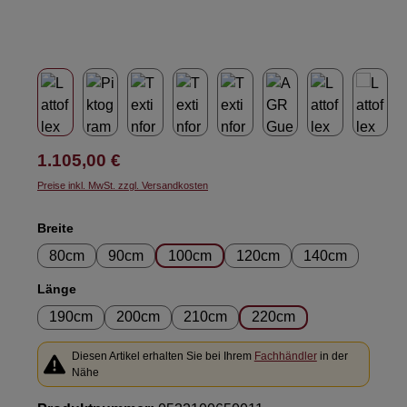
Regulärer Preis:
1.105,00 €
Preise inkl. MwSt. zzgl. Versandkosten
auswählen
Breite
80cm
90cm
100cm
120cm
140cm
auswählen
Länge
190cm
200cm
210cm
220cm
Diesen Artikel erhalten Sie bei Ihrem
Fachhändler
in der
Nähe