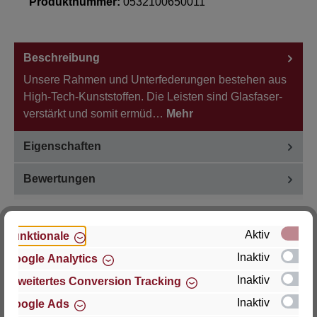
Produktnummer:
0532100650011
Beschreibung
Unsere Rahmen und Unterfederungen bestehen aus
High-Tech-Kunststoffen. Die Leisten sind Glasfaser-
verstärkt und somit ermüd…
Mehr
Eigenschaften
Bewertungen
Aktiv
Funktionale
Inaktiv
Google Analytics
Hersteller
Inaktiv
Erweitertes Conversion Tracking
Für Fragen zu Produkt, Produktsicherheit oder
Inaktiv
Google Ads
technische Unterstützung wenden Sie sich bitte an: