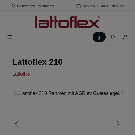
Zum Hauptinhalt springen
Erfinder des Lattenrostes
Mehr als 60 Jahre Erfahrung
Werkzeugleiste
Lattoflex 210
Lattoflex
Bildergalerie überspringen