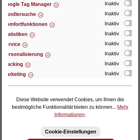
Inaktiv
Google Tag Manager
Inaktiv
Händlersuche
Thomas GmbH + Co. Sitz- und Liegemöbel KG
"Lattoflex"
Inaktiv
Komfortfunktionen
Walkmühlenstraße 93
Inaktiv
Statistiken
D-27432 Bremervörde
Inaktiv
Service
Telefon: (04761) 979-0
Inaktiv
Personalisierung
Telefax: (04761) 979-161
Inaktiv
Tracking
Inaktiv
Marketing
E-Mail: info@lattoflex.com
Diese Website verwendet Cookies, um Ihnen die
bestmögliche Funktionalität bieten zu können...
Mehr
Informationen
.
Cookie-Einstellungen