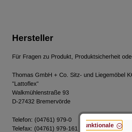
Hersteller
Für Fragen zu Produkt, Produktsicherheit ode
Thomas GmbH + Co. Sitz- und Liegemöbel 
"Lattoflex"
Walkmühlenstraße 93
D-27432 Bremervörde
Telefon: (04761) 979-0
Funktionale
Telefax: (04761) 979-161