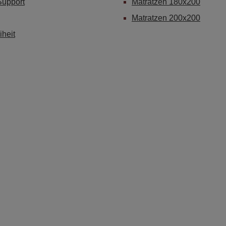
Support
Matratzen 180x200
Matratzen 200x200
iheit