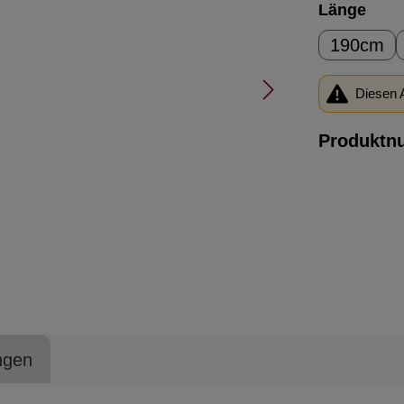
ausw
Länge
190cm
Diesen A
Produktn
ngen