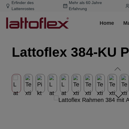
Erfinder des
Mehr als 60 Jahre
m Hauptinhalt springen
Zur Suche springen
Zur Hauptnavigation springen
Lattenrostes
Erfahrung
Home
Ma
Lattoflex 384-KU 
Bildergalerie überspringen