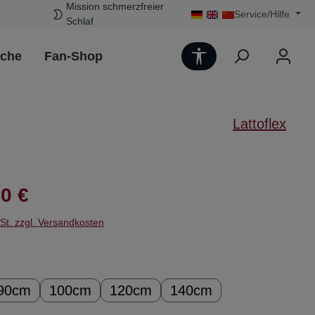
Mission schmerzfreier
Service/Hilfe
Schlaf
Werkzeugleiste 
uche
Fan-Shop
Lattoflex
Preis:
0 €
wSt. zzgl. Versandkosten
ählen
90cm
100cm
120cm
140cm