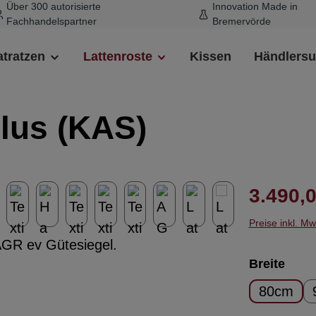
Über 300 autorisierte
Innovation Made in
Fachhandelspartner
Bremervörde
tratzen
Lattenroste
Kissen
Händlers
Plus (KAS)
Regulärer 
3.490,0
Preise inkl. M
ausw
Breite
80cm