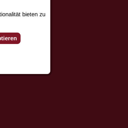
er und Sie
miert werden.
onalität bieten zu
tieren