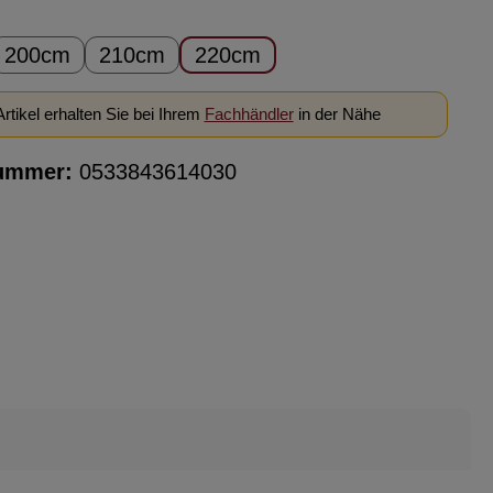
ählen
200cm
210cm
220cm
rtikel erhalten Sie bei Ihrem
Fachhändler
in der Nähe
ummer:
0533843614030