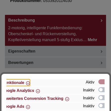
Produktnummer:
0533920114030
Beschreibung
2-motorig, intelligente Funkfernbedienung:
Oberschenkel- und Rückenverstellung,
Kopfteilverstellung manuell 5-stufig Exklus…
Mehr
Eigenschaften
Bewertungen
Aktiv
Funktionale
Inaktiv
Google Analytics
Hersteller
Inaktiv
Erweitertes Conversion Tracking
Für Fragen zu Produkt, Produktsicherheit oder
Inaktiv
Google Ads
technische Unterstützung wenden Sie sich bitte an: