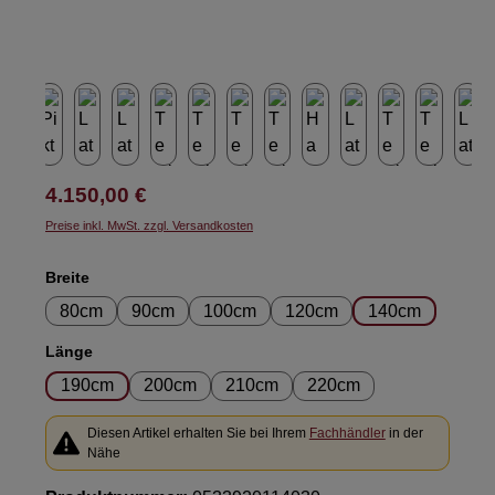
Regulärer Preis:
4.150,00 €
Preise inkl. MwSt. zzgl. Versandkosten
auswählen
Breite
80cm
90cm
100cm
120cm
140cm
auswählen
Länge
190cm
200cm
210cm
220cm
Diesen Artikel erhalten Sie bei Ihrem
Fachhändler
in der
Nähe