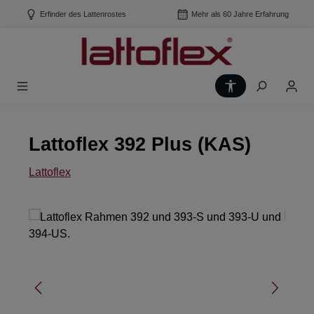
Zum Hauptinhalt springen
Erfinder des Lattenrostes
Mehr als 60 Jahre Erfahrung
Werkzeugleiste
Lattoflex 392 Plus (KAS)
Lattoflex
Bildergalerie überspringen