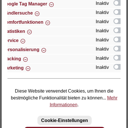
Inaktiv
Google Tag Manager
Inaktiv
Händlersuche
Thomas GmbH + Co. Sitz- und Liegemöbel KG
"Lattoflex"
Inaktiv
Komfortfunktionen
Walkmühlenstraße 93
Inaktiv
Statistiken
D-27432 Bremervörde
Inaktiv
Service
Telefon: (04761) 979-0
Inaktiv
Personalisierung
Telefax: (04761) 979-161
Inaktiv
Tracking
Inaktiv
Marketing
E-Mail: info@lattoflex.com
Diese Website verwendet Cookies, um Ihnen die
bestmögliche Funktionalität bieten zu können...
Mehr
Informationen
.
Cookie-Einstellungen