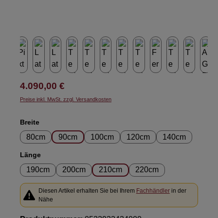
Regulärer Preis:
4.090,00 €
Preise inkl. MwSt. zzgl. Versandkosten
auswählen
Breite
80cm
90cm
100cm
120cm
140cm
auswählen
Länge
190cm
200cm
210cm
220cm
Diesen Artikel erhalten Sie bei Ihrem
Fachhändler
in der
Nähe