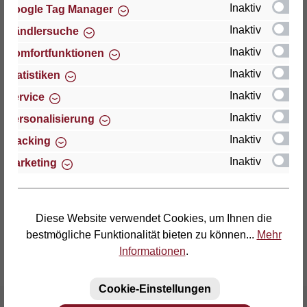
Inaktiv
Google Tag Manager
Inaktiv
Händlersuche
Thomas GmbH + Co. Sitz- und Liegemöbel KG
"Lattoflex"
Inaktiv
Komfortfunktionen
Walkmühlenstraße 93
Inaktiv
Statistiken
D-27432 Bremervörde
Inaktiv
Service
Telefon: (04761) 979-0
Inaktiv
Personalisierung
Telefax: (04761) 979-161
Inaktiv
Tracking
Inaktiv
Marketing
E-Mail: info@lattoflex.com
Diese Website verwendet Cookies, um Ihnen die
bestmögliche Funktionalität bieten zu können...
Mehr
Informationen
.
Cookie-Einstellungen