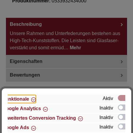
Produktnummer:
0533932434000
Beschreibung
Unsere Rahmen und Unterfederungen bestehen aus
High-Tech-Kunststoffen. Die Leisten sind Glasfaser-
verstärkt und somit ermüd…
Mehr
Eigenschaften
Bewertungen
Aktiv
Funktionale
Inaktiv
Google Analytics
Hersteller
Inaktiv
Erweitertes Conversion Tracking
Für Fragen zu Produkt, Produktsicherheit oder
Inaktiv
Google Ads
technische Unterstützung wenden Sie sich bitte an: