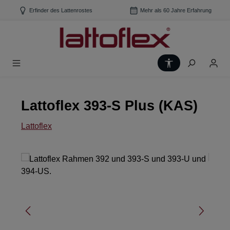
Zum Hauptinhalt springen
Erfinder des Lattenrostes
Mehr als 60 Jahre Erfahrung
Werkzeugleiste
Lattoflex 393-S Plus (KAS)
Lattoflex
Bildergalerie überspringen