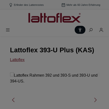
Zum Hauptinhalt springen
Erfinder des Lattenrostes
Mehr als 60 Jahre Erfahrung
Werkzeugleiste
Lattoflex 393-U Plus (KAS)
Lattoflex
Bildergalerie überspringen