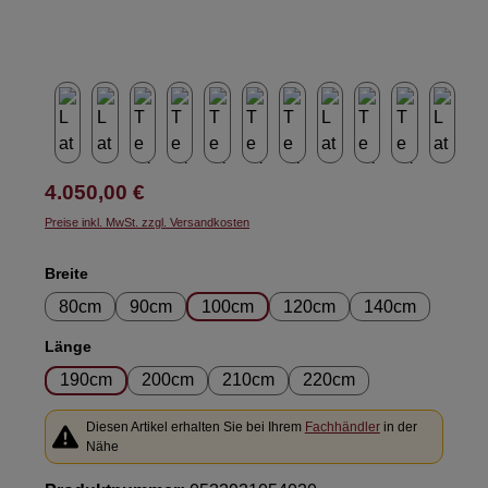
Regulärer Preis:
4.050,00 €
Preise inkl. MwSt. zzgl. Versandkosten
auswählen
Breite
80cm
90cm
100cm
120cm
140cm
auswählen
Länge
190cm
200cm
210cm
220cm
Diesen Artikel erhalten Sie bei Ihrem
Fachhändler
in der
Nähe