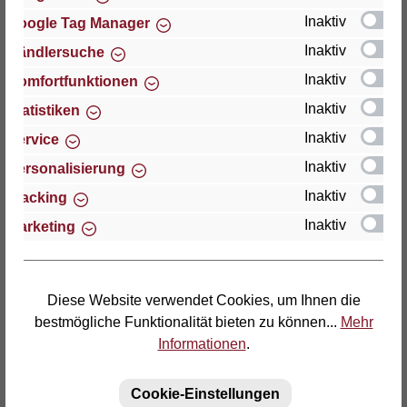
technische Unterstützung wenden Sie sich bitte an:
Inaktiv
Google Tag Manager
Inaktiv
Händlersuche
Thomas GmbH + Co. Sitz- und Liegemöbel KG
Inaktiv
Komfortfunktionen
"Lattoflex"
Inaktiv
Walkmühlenstraße 93
Statistiken
D-27432 Bremervörde
Inaktiv
Service
Inaktiv
Personalisierung
Telefon: (04761) 979-0
Inaktiv
Tracking
Telefax: (04761) 979-161
Inaktiv
Marketing
E-Mail: info@lattoflex.com
Diese Website verwendet Cookies, um Ihnen die
bestmögliche Funktionalität bieten zu können...
Mehr
Informationen
.
Cookie-Einstellungen