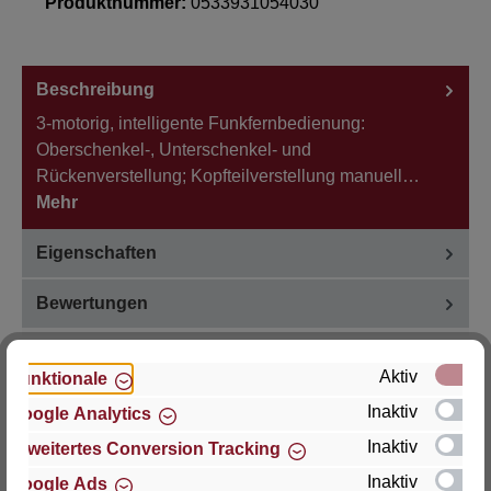
Produktnummer:
0533931054030
Beschreibung
3-motorig, intelligente Funkfernbedienung:
Oberschenkel-, Unterschenkel- und
Rückenverstellung; Kopfteilverstellung manuell…
Mehr
Eigenschaften
Bewertungen
Aktiv
Funktionale
Inaktiv
Google Analytics
Hersteller
Inaktiv
Erweitertes Conversion Tracking
Inaktiv
Google Ads
Für Fragen zu Produkt, Produktsicherheit oder