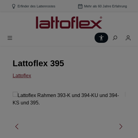
Zum Hauptinhalt springen
Erfinder des Lattenrostes
Mehr als 60 Jahre Erfahrung
Werkzeugleiste
Lattoflex 395
Lattoflex
Bildergalerie überspringen