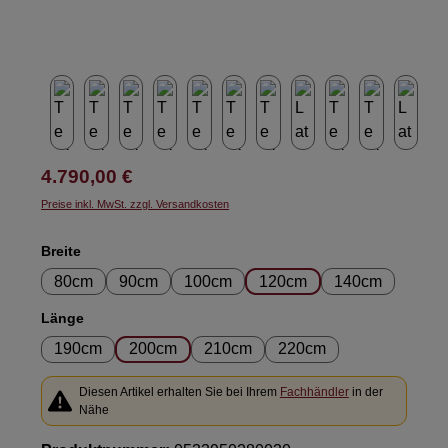
Regulärer Preis:
4.790,00 €
Preise inkl. MwSt. zzgl. Versandkosten
auswählen
Breite
80cm
90cm
100cm
120cm
140cm
auswählen
Länge
190cm
200cm
210cm
220cm
Diesen Artikel erhalten Sie bei Ihrem
Fachhändler
in der
Nähe