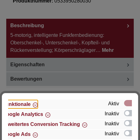
Produktnummer:
0533950280030
Beschreibung
5-motorig, intelligente Funkfernbedienung:
Oberschenkel-, Unterschenkel-, Kopfteil- und
Rückenverstellung; Körperschräglager…
Mehr
Eigenschaften
Bewertungen
Aktiv
Funktionale
Inaktiv
Google Analytics
Hersteller
Inaktiv
Erweitertes Conversion Tracking
Für Fragen zu Produkt, Produktsicherheit oder
Inaktiv
Google Ads
technische Unterstützung wenden Sie sich bitte an: