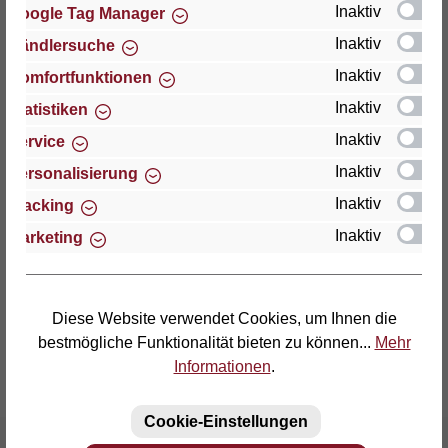
Inaktiv
Google Tag Manager
Inaktiv
Händlersuche
Thomas GmbH + Co. Sitz- und Liegemöbel KG
"Lattoflex"
Inaktiv
Komfortfunktionen
Walkmühlenstraße 93
Inaktiv
Statistiken
D-27432 Bremervörde
Inaktiv
Service
Telefon: (04761) 979-0
Inaktiv
Personalisierung
Telefax: (04761) 979-161
Inaktiv
Tracking
Inaktiv
Marketing
E-Mail: info@lattoflex.com
Diese Website verwendet Cookies, um Ihnen die
bestmögliche Funktionalität bieten zu können...
Mehr
Informationen
.
Cookie-Einstellungen