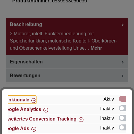
Produktnummer:
0539933050030
Beschreibung
3 Motorer, intell. Funkfernbedienung mit
Speicherfunktion, motorische Kopfteil- Oberkörper-
und Oberschenkelverstellung Unse…
Mehr
Eigenschaften
Bewertungen
Aktiv
Funktionale
Inaktiv
Google Analytics
Hersteller
Inaktiv
Erweitertes Conversion Tracking
Für Fragen zu Produkt, Produktsicherheit oder
Inaktiv
Google Ads
technische Unterstützung wenden Sie sich bitte an: