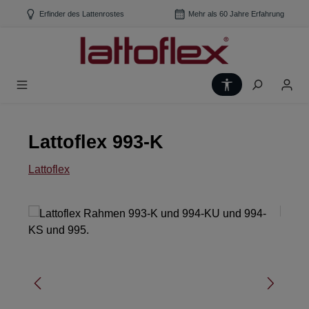
Zum Hauptinhalt springen
Erfinder des Lattenrostes
Mehr als 60 Jahre Erfahrung
Werkzeugleiste
Lattoflex 993-K
Lattoflex
Bildergalerie überspringen