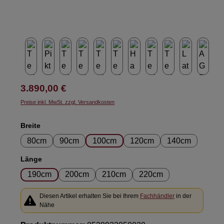
Regulärer Preis:
3.890,00 €
Preise inkl. MwSt. zzgl. Versandkosten
auswählen
Breite
80cm
90cm
100cm
120cm
140cm
auswählen
Länge
190cm
200cm
210cm
220cm
Diesen Artikel erhalten Sie bei Ihrem
Fachhändler
in der
Nähe