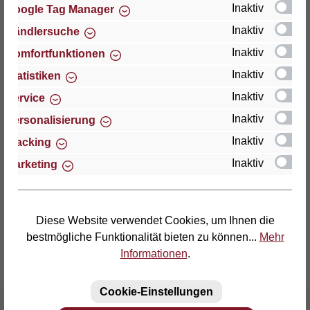
Inaktiv
Google Tag Manager
Inaktiv
Händlersuche
Thomas GmbH + Co. Sitz- und Liegemöbel KG
"Lattoflex"
Inaktiv
Komfortfunktionen
Walkmühlenstraße 93
Inaktiv
Statistiken
D-27432 Bremervörde
Inaktiv
Service
Telefon: (04761) 979-0
Inaktiv
Personalisierung
Telefax: (04761) 979-161
Inaktiv
Tracking
Inaktiv
Marketing
E-Mail: info@lattoflex.com
Diese Website verwendet Cookies, um Ihnen die
bestmögliche Funktionalität bieten zu können...
Mehr
Informationen
.
Cookie-Einstellungen