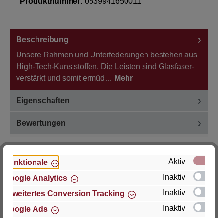
Produktnummer:
0539941650011
Beschreibung
Unsere Rahmen und Unterfederungen bestehen aus
High-Tech-Kunststoffen. Die Leisten sind Glasfaser-
verstärkt und somit ermüd…
Mehr
Eigenschaften
Bewertungen
Aktiv
Funktionale
Inaktiv
Google Analytics
Hersteller
Inaktiv
Erweitertes Conversion Tracking
Für Fragen zu Produkt, Produktsicherheit oder
Inaktiv
Google Ads
technische Unterstützung wenden Sie sich bitte an: