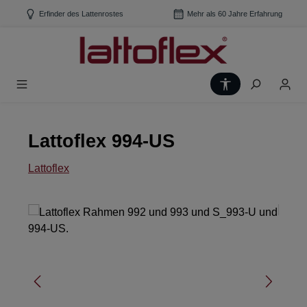
Zum Hauptinhalt springen
Erfinder des Lattenrostes
Mehr als 60 Jahre Erfahrung
Werkzeugleiste
Lattoflex 994-US
Lattoflex
Bildergalerie überspringen