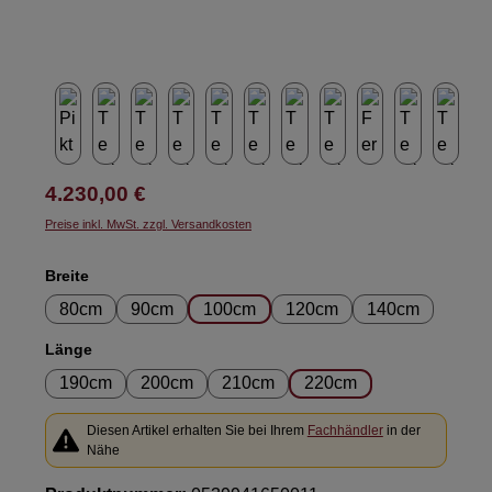
Regulärer Preis:
4.230,00 €
Preise inkl. MwSt. zzgl. Versandkosten
auswählen
Breite
80cm
90cm
100cm
120cm
140cm
auswählen
Länge
190cm
200cm
210cm
220cm
Diesen Artikel erhalten Sie bei Ihrem
Fachhändler
in der
Nähe