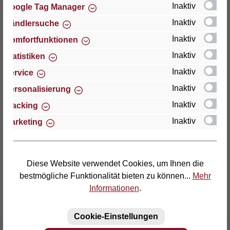
Inaktiv
Google Tag Manager
Inaktiv
Händlersuche
Thomas GmbH + Co. Sitz- und Liegemöbel KG
"Lattoflex"
Inaktiv
Komfortfunktionen
Walkmühlenstraße 93
Inaktiv
Statistiken
D-27432 Bremervörde
Inaktiv
Service
Telefon: (04761) 979-0
Inaktiv
Personalisierung
Telefax: (04761) 979-161
Inaktiv
Tracking
Inaktiv
Marketing
E-Mail: info@lattoflex.com
Diese Website verwendet Cookies, um Ihnen die
bestmögliche Funktionalität bieten zu können...
Mehr
Informationen
.
Cookie-Einstellungen