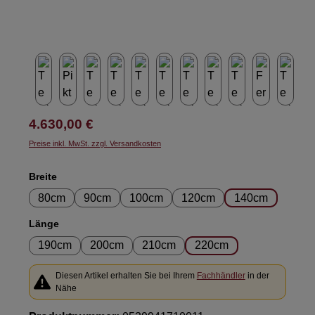
Regulärer Preis:
4.630,00 €
Preise inkl. MwSt. zzgl. Versandkosten
auswählen
Breite
80cm
90cm
100cm
120cm
140cm
auswählen
Länge
190cm
200cm
210cm
220cm
Diesen Artikel erhalten Sie bei Ihrem
Fachhändler
in der
Nähe