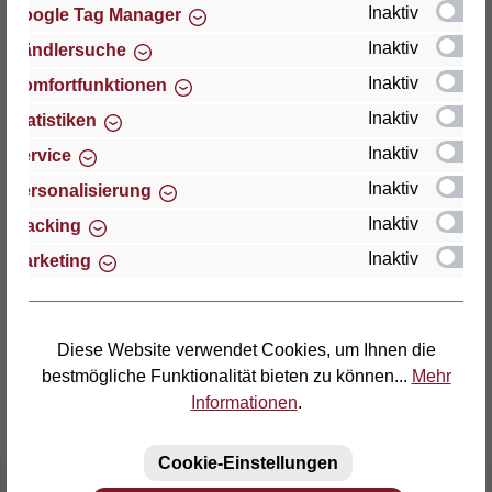
Inaktiv
Google Tag Manager
Inaktiv
Händlersuche
Thomas GmbH + Co. Sitz- und Liegemöbel KG
"Lattoflex"
Inaktiv
Komfortfunktionen
Walkmühlenstraße 93
Inaktiv
Statistiken
D-27432 Bremervörde
Inaktiv
Service
Telefon: (04761) 979-0
Inaktiv
Personalisierung
Telefax: (04761) 979-161
Inaktiv
Tracking
Inaktiv
Marketing
E-Mail: info@lattoflex.com
Diese Website verwendet Cookies, um Ihnen die
bestmögliche Funktionalität bieten zu können...
Mehr
Informationen
.
Cookie-Einstellungen