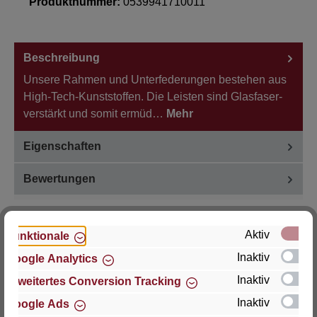
Produktnummer:
0539941710011
Beschreibung
Unsere Rahmen und Unterfederungen bestehen aus
High-Tech-Kunststoffen. Die Leisten sind Glasfaser-
verstärkt und somit ermüd…
Mehr
Eigenschaften
Bewertungen
Aktiv
Funktionale
Inaktiv
Google Analytics
Hersteller
Inaktiv
Erweitertes Conversion Tracking
Für Fragen zu Produkt, Produktsicherheit oder
Inaktiv
Google Ads
technische Unterstützung wenden Sie sich bitte an: