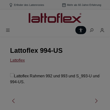
Zum Hauptinhalt springen
Erfinder des Lattenrostes
Mehr als 60 Jahre Erfahrung
Werkzeugleiste
Lattoflex 994-US
Lattoflex
Bildergalerie überspringen