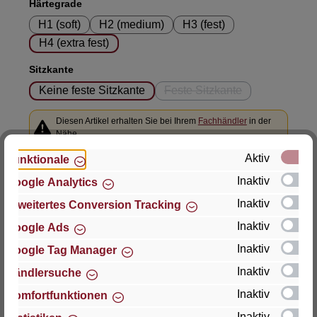
auswählen
Härtegrade
H1 (soft)
H2 (medium)
H3 (fest)
H4 (extra fest)
auswählen
Sitzkante
Keine feste Sitzkante
Feste Sitzkante
(Diese Option ist zurzeit n
Diesen Artikel erhalten Sie bei Ihrem
Fachhändler
in der
Nähe
Aktiv
Funktionale
Produktnummer:
0601470210895
Inaktiv
Google Analytics
Inaktiv
Erweitertes Conversion Tracking
Inaktiv
Google Ads
Inaktiv
Google Tag Manager
Beschreibung
Inaktiv
Händlersuche
Die Matratze mit dem Bezug Everlife: Elastisch,
Inaktiv
Komfortfunktionen
anpassungsfähig, nachhaltig Der Matratzen-
Inaktiv