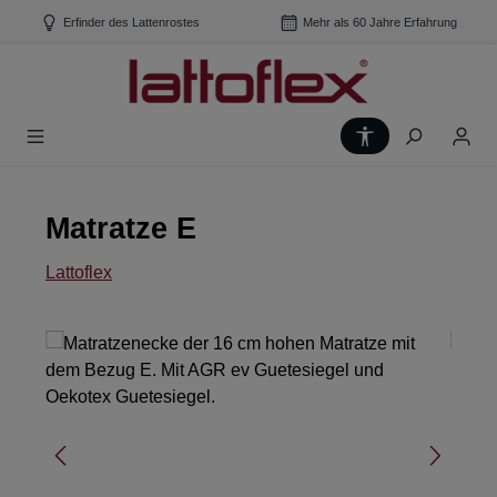
Zum Hauptinhalt springen
Erfinder des Lattenrostes
Mehr als 60 Jahre Erfahrung
Werkzeugleiste
Matratze E
Lattoflex
Bildergalerie überspringen