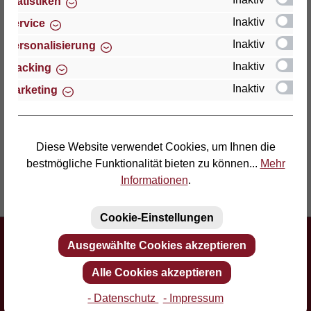
Bezugsstoff Everlife ist ein enorm…
Mehr
Statistiken
Inaktiv
Service
Eigenschaften
Inaktiv
Personalisierung
Bewertungen
Inaktiv
Tracking
Inaktiv
Marketing
Diese Website verwendet Cookies, um Ihnen die
bestmögliche Funktionalität bieten zu können...
Mehr
Informationen
.
Erfinder des Lattenrostes
Mehr als 60 Jahre Erfahrung
Cookie-Einstellungen
Newsletter
Ausgewählte Cookies akzeptieren
Abonnieren Sie jetzt einfach unseren regelmäßig erscheinenden
Newsletter und Sie werden stets unter den Ersten sein, über neue
Alle Cookies akzeptieren
Produkte und Angebote informiert werden.
- Datenschutz
- Impressum