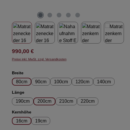
Regulärer Preis:
990,00 €
Preise inkl. MwSt. zzgl. Versandkosten
auswählen
Breite
80cm
90cm
100cm
120cm
140cm
auswählen
Länge
190cm
200cm
210cm
220cm
auswählen
Kernhöhe
16cm
19cm