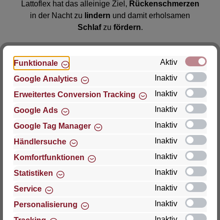
Lattoflex hat das alleinige Ziel,
Rückenschmerzen
in der Nacht zu
lindern
und damit erholsamen
Schlaf
zu
fördern
.
Aktiv
Funktionale
Inaktiv
Google Analytics
Inaktiv
Erweitertes Conversion Tracking
Inaktiv
Google Ads
Was sagt die
Inaktiv
Google Tag Manager
Wissenschaft zu dem Bett
Inaktiv
Händlersuche
mit Flügeln?
Inaktiv
Komfortfunktionen
Inaktiv
Statistiken
Inaktiv
Service
Inaktiv
Personalisierung
Inaktiv