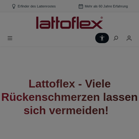
Zum Hauptinhalt springen
Erfinder des Lattenrostes
Mehr als 60 Jahre Erfahrung
Werkzeugleiste
Lattoflex - Viele
Rückenschmerzen lassen
sich vermeiden!
®