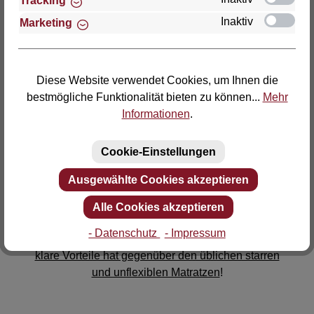
Tracking
Inaktiv
Marketing
Wir haben die Wirkung von Lattoflex und den
Diese Website verwendet Cookies, um Ihnen die
beweglichen Flügeln unter der Matratze in
bestmögliche Funktionalität bieten zu können...
Mehr
zahlreichen klinischen Studien untersucht. Und das
Informationen
.
Ergebnis möchten wir Ihnen nicht vorenthalten:
Die Forscher sind begeistert. Die Wirkung auf
Cookie-Einstellungen
das Durchschlafen wurde als sensationell
gewertet.
Ausgewählte Cookies akzeptieren
Das hat selbst unsere kühnsten Erwartungen
übertroffen! Und für Sie wichtig:
Alle Cookies akzeptieren
Die Forscher haben klar nachgewiesen, dass
- Datenschutz
- Impressum
dieses neue Bett mit den beweglichen Flügeln
klare Vorteile hat gegenüber den üblichen starren
und unflexiblen Matratzen
!