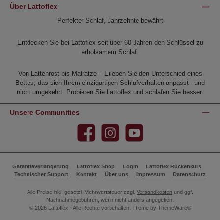
Über Lattoflex
Perfekter Schlaf, Jahrzehnte bewährt
Entdecken Sie bei Lattoflex seit über 60 Jahren den Schlüssel zu
erholsamem Schlaf.
Von Lattenrost bis Matratze – Erleben Sie den Unterschied eines
Bettes, das sich Ihrem einzigartigen Schlafverhalten anpasst - und
nicht umgekehrt. Probieren Sie Lattoflex und schlafen Sie besser.
Unsere Communities
Facebook
Instagram
YouTube
Garantieverlängerung
Lattoflex Shop
Login
Lattoflex Rückenkurs
Technischer Support
Kontakt
Über uns
Impressum
Datenschutz
Alle Preise inkl. gesetzl. Mehrwertsteuer zzgl.
Versandkosten
und ggf.
Nachnahmegebühren, wenn nicht anders angegeben.
© 2026 Lattoflex - Alle Rechte vorbehalten. Theme by
ThemeWare®