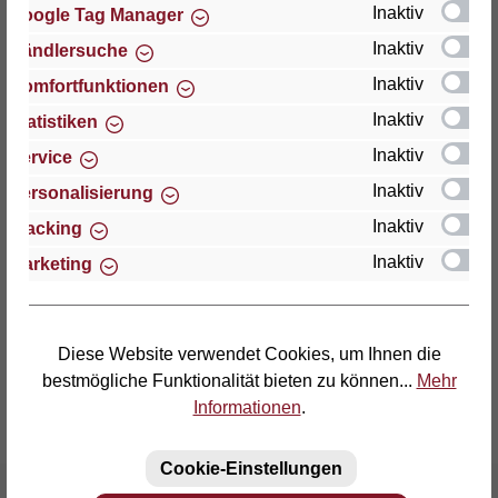
Inaktiv
Google Tag Manager
Inaktiv
Händlersuche
Thomas GmbH + Co. Sitz- und Liegemöbel KG
"Lattoflex"
Inaktiv
Komfortfunktionen
Walkmühlenstraße 93
Inaktiv
Statistiken
D-27432 Bremervörde
Inaktiv
Service
Telefon: (04761) 979-0
Inaktiv
Personalisierung
Telefax: (04761) 979-161
Inaktiv
Tracking
Inaktiv
Marketing
E-Mail: info@lattoflex.com
Diese Website verwendet Cookies, um Ihnen die
bestmögliche Funktionalität bieten zu können...
Mehr
Informationen
.
Cookie-Einstellungen