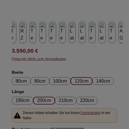
Regulärer Preis:
3.590,00 €
Preise inkl. MwSt. zzgl. Versandkosten
auswählen
Breite
80cm
90cm
100cm
120cm
140cm
auswählen
Länge
190cm
200cm
210cm
220cm
Diesen Artikel erhalten Sie bei Ihrem
Fachhändler
in der
Nähe