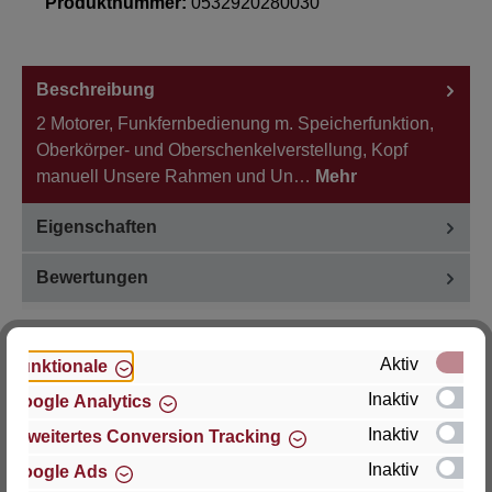
Produktnummer:
0532920280030
Beschreibung
2 Motorer, Funkfernbedienung m. Speicherfunktion,
Oberkörper- und Oberschenkelverstellung, Kopf
manuell Unsere Rahmen und Un…
Mehr
Eigenschaften
Bewertungen
Aktiv
Funktionale
Inaktiv
Google Analytics
Hersteller
Inaktiv
Erweitertes Conversion Tracking
Für Fragen zu Produkt, Produktsicherheit oder
Inaktiv
Google Ads
technische Unterstützung wenden Sie sich bitte an: