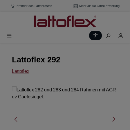
Zum Hauptinhalt springen
Erfinder des Lattenrostes
Mehr als 60 Jahre Erfahrung
Werkzeugleiste
Lattoflex 292
Lattoflex
Bildergalerie überspringen