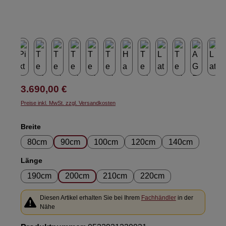
Regulärer Preis:
3.690,00 €
Preise inkl. MwSt. zzgl. Versandkosten
auswählen
Breite
80cm
90cm
100cm
120cm
140cm
auswählen
Länge
190cm
200cm
210cm
220cm
Diesen Artikel erhalten Sie bei Ihrem
Fachhändler
in der
Nähe