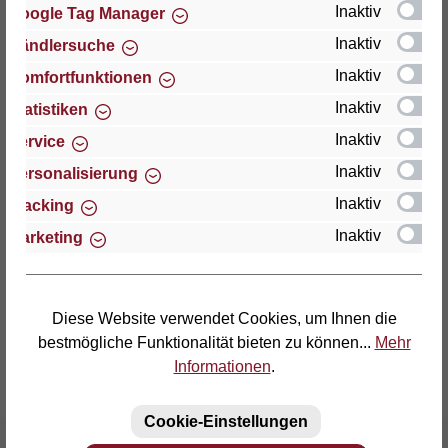
Inaktiv
Google Tag Manager
Inaktiv
Händlersuche
Thomas GmbH + Co. Sitz- und Liegemöbel KG
"Lattoflex"
Inaktiv
Komfortfunktionen
Walkmühlenstraße 93
Inaktiv
Statistiken
D-27432 Bremervörde
Inaktiv
Service
Telefon: (04761) 979-0
Inaktiv
Personalisierung
Telefax: (04761) 979-161
Inaktiv
Tracking
Inaktiv
Marketing
E-Mail: info@lattoflex.com
Diese Website verwendet Cookies, um Ihnen die
bestmögliche Funktionalität bieten zu können...
Mehr
Informationen
.
Cookie-Einstellungen