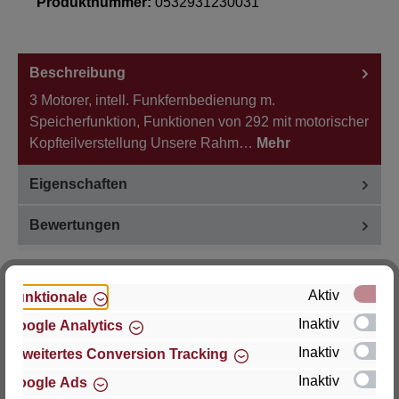
Produktnummer:
0532931230031
Beschreibung
3 Motorer, intell. Funkfernbedienung m.
Speicherfunktion, Funktionen von 292 mit motorischer
Kopfteilverstellung Unsere Rahm…
Mehr
Eigenschaften
Bewertungen
Aktiv
Funktionale
Inaktiv
Google Analytics
Hersteller
Inaktiv
Erweitertes Conversion Tracking
Für Fragen zu Produkt, Produktsicherheit oder
Inaktiv
Google Ads
technische Unterstützung wenden Sie sich bitte an: