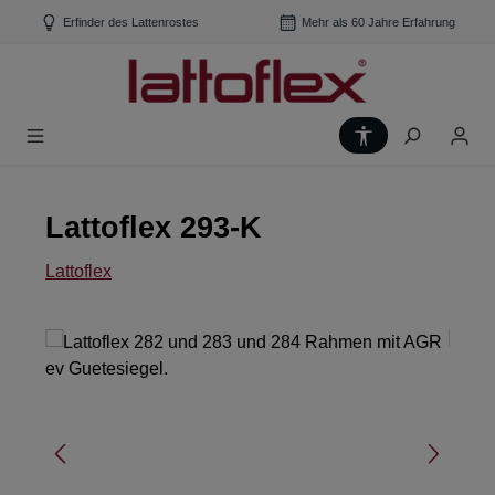
Zum Hauptinhalt springen
Erfinder des Lattenrostes
Mehr als 60 Jahre Erfahrung
Werkzeugleiste
Lattoflex 293-K
Lattoflex
Bildergalerie überspringen