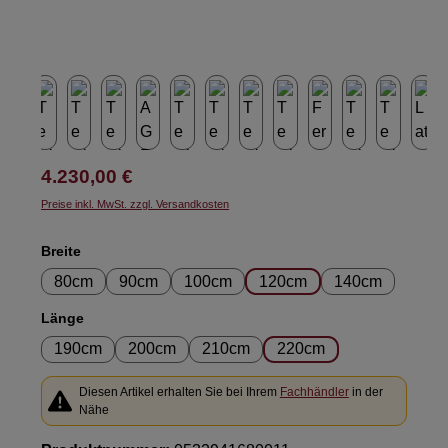
Regulärer Preis:
4.230,00 €
Preise inkl. MwSt. zzgl. Versandkosten
auswählen
Breite
80cm
90cm
100cm
120cm
140cm
auswählen
Länge
190cm
200cm
210cm
220cm
Diesen Artikel erhalten Sie bei Ihrem
Fachhändler
in der
Nähe