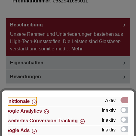
Produktnummer:
0532941680011
Beschreibung
Unsere Rahmen und Unterfederungen bestehen aus
High-Tech-Kunststoffen. Die Leisten sind Glasfaser-
verstärkt und somit ermüd…
Mehr
Eigenschaften
Bewertungen
Aktiv
Funktionale
Inaktiv
Google Analytics
Hersteller
Inaktiv
Erweitertes Conversion Tracking
Für Fragen zu Produkt, Produktsicherheit oder
Inaktiv
Google Ads
technische Unterstützung wenden Sie sich bitte an: