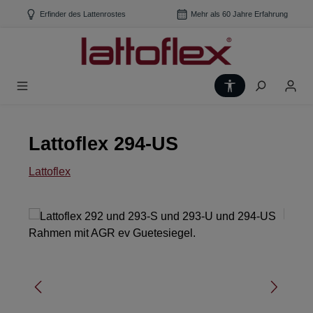
Zum Hauptinhalt springen
Erfinder des Lattenrostes
Mehr als 60 Jahre Erfahrung
Werkzeugleiste
Lattoflex 294-US
Lattoflex
Bildergalerie überspringen