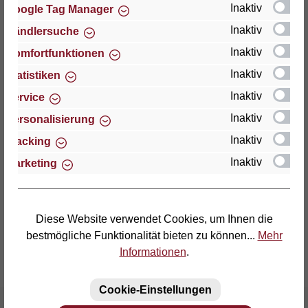
Inaktiv
Google Tag Manager
Inaktiv
Händlersuche
Thomas GmbH + Co. Sitz- und Liegemöbel KG
"Lattoflex"
Inaktiv
Komfortfunktionen
Walkmühlenstraße 93
Inaktiv
Statistiken
D-27432 Bremervörde
Inaktiv
Service
Telefon: (04761) 979-0
Inaktiv
Personalisierung
Telefax: (04761) 979-161
Inaktiv
Tracking
Inaktiv
Marketing
E-Mail: info@lattoflex.com
Diese Website verwendet Cookies, um Ihnen die
bestmögliche Funktionalität bieten zu können...
Mehr
Informationen
.
Cookie-Einstellungen