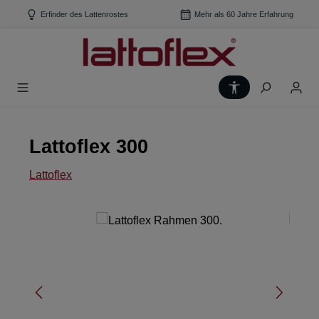
Zum Hauptinhalt springen
Erfinder des Lattenrostes
Mehr als 60 Jahre Erfahrung
Werkzeugleiste
Lattoflex 300
Lattoflex
Bildergalerie überspringen