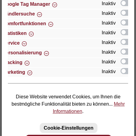
Inaktiv
Google Tag Manager
Inaktiv
Händlersuche
Thomas GmbH + Co. Sitz- und Liegemöbel KG
"Lattoflex"
Inaktiv
Komfortfunktionen
Walkmühlenstraße 93
Inaktiv
Statistiken
D-27432 Bremervörde
Inaktiv
Service
Telefon: (04761) 979-0
Inaktiv
Personalisierung
Telefax: (04761) 979-161
Inaktiv
Tracking
Inaktiv
Marketing
E-Mail: info@lattoflex.com
Diese Website verwendet Cookies, um Ihnen die
bestmögliche Funktionalität bieten zu können...
Mehr
Informationen
.
Cookie-Einstellungen