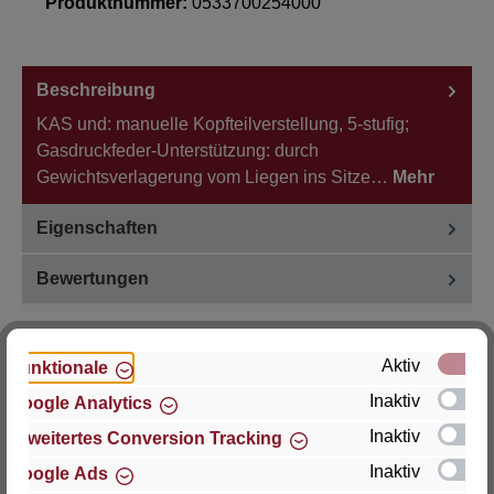
Produktnummer:
0533700254000
Beschreibung
KAS und: manuelle Kopfteilverstellung, 5-stufig;
Gasdruckfeder-Unterstützung: durch
Gewichtsverlagerung vom Liegen ins Sitze…
Mehr
Eigenschaften
Bewertungen
Aktiv
Funktionale
Inaktiv
Google Analytics
Hersteller
Inaktiv
Erweitertes Conversion Tracking
Für Fragen zu Produkt, Produktsicherheit oder
Inaktiv
Google Ads
technische Unterstützung wenden Sie sich bitte an: