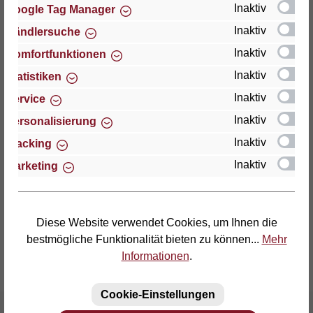
Inaktiv
Google Tag Manager
Inaktiv
Händlersuche
Thomas GmbH + Co. Sitz- und Liegemöbel KG
"Lattoflex"
Inaktiv
Komfortfunktionen
Walkmühlenstraße 93
Inaktiv
Statistiken
D-27432 Bremervörde
Inaktiv
Service
Telefon: (04761) 979-0
Inaktiv
Personalisierung
Telefax: (04761) 979-161
Inaktiv
Tracking
Inaktiv
Marketing
E-Mail: info@lattoflex.com
Diese Website verwendet Cookies, um Ihnen die
bestmögliche Funktionalität bieten zu können...
Mehr
Informationen
.
Cookie-Einstellungen