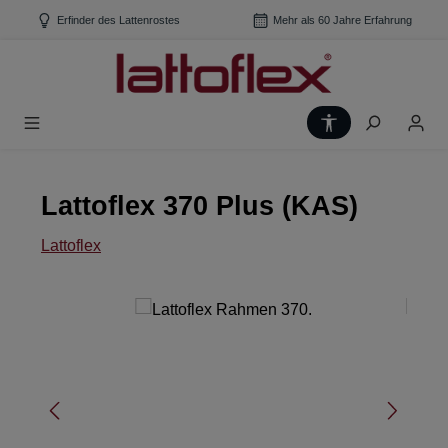
Zum Hauptinhalt springen
Erfinder des Lattenrostes
Mehr als 60 Jahre Erfahrung
Werkzeugleiste
Lattoflex 370 Plus (KAS)
Lattoflex
Bildergalerie überspringen