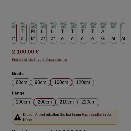
Regulärer Preis:
2.100,00 €
Preise inkl. MwSt. zzgl. Versandkosten
auswählen
Breite
80cm
90cm
100cm
120cm
auswählen
Länge
190cm
200cm
210cm
220cm
Diesen Artikel erhalten Sie bei Ihrem
Fachhändler
in der
Nähe