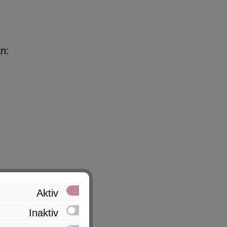
n:
Aktiv
Inaktiv