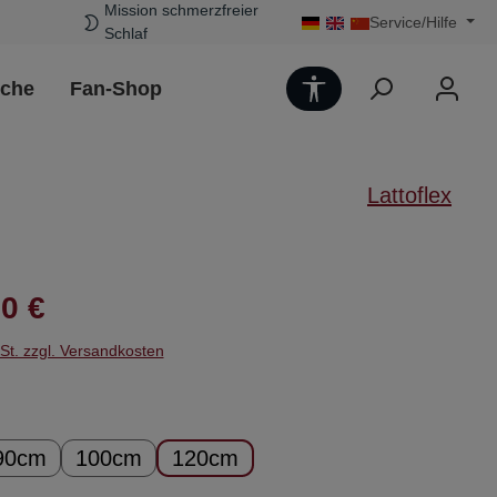
Mission schmerzfreier
Service/Hilfe
Schlaf
Werkzeugleiste 
uche
Fan-Shop
Lattoflex
Preis:
0 €
wSt. zzgl. Versandkosten
ählen
90cm
100cm
120cm