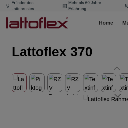
Erfinder des
Mehr als 60 Jahre
m Hauptinhalt springen
Zur Suche springen
Zur Hauptnavigation springen
Lattenrostes
Erfahrung
Home
Ma
Lattoflex 370
Bildergalerie überspringen