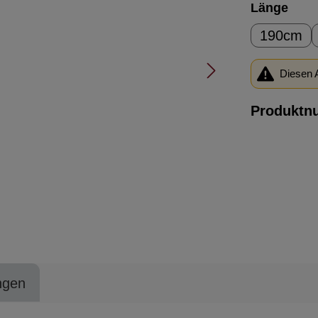
ausw
Länge
190cm
Diesen A
Produktn
ngen