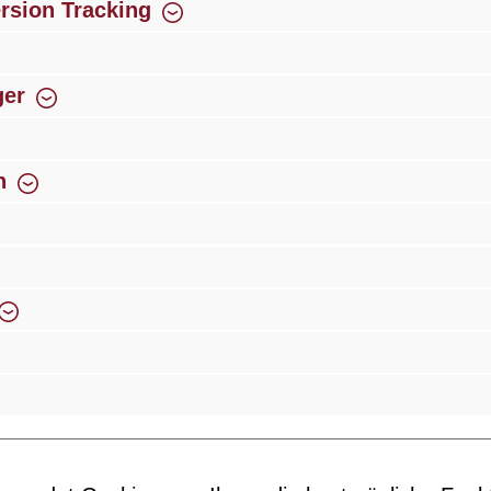
rsion Tracking
ger
n
g
Über 300 autorisierte Fachhandelspartner
Innovat
Newsletter
n Sie jetzt einfach unseren regelmäßig erscheinenden Newslett
 unter den Ersten sein, über neue Produkte und Angebote infor