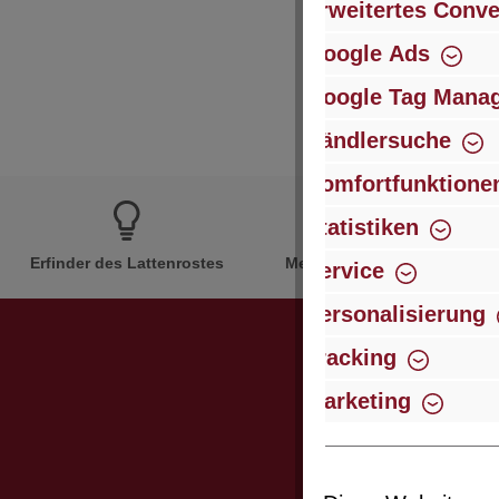
Erweitertes Conve
Google Ads
Google Tag Mana
Händlersuche
Komfortfunktione
Statistiken
Erfinder des Lattenrostes
Mehr als 60 Jahre Erfahrun
Service
Personalisierung
Tracking
Marketing
Abonniere
werden stets