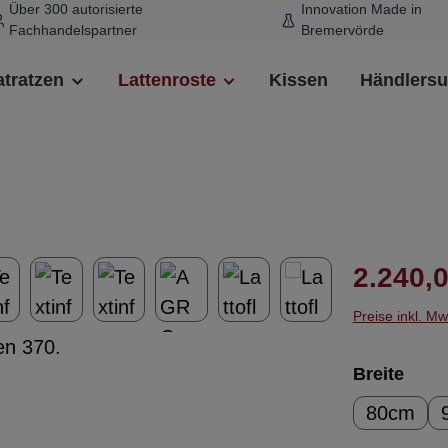
Über 300 autorisierte
Innovation Made in
Fachhandelspartner
Bremervörde
tratzen
Lattenroste
Kissen
Händlers
Regulärer 
2.240,0
Preise inkl. M
ausw
Breite
80cm