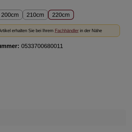
ählen
200cm
210cm
220cm
rtikel erhalten Sie bei Ihrem
Fachhändler
in der Nähe
ummer:
0533700680011