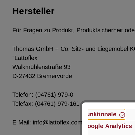
Hersteller
Für Fragen zu Produkt, Produktsicherheit ode
Thomas GmbH + Co. Sitz- und Liegemöbel 
"Lattoflex"
Walkmühlenstraße 93
D-27432 Bremervörde
Telefon: (04761) 979-0
Telefax: (04761) 979-161
Funktionale
E-Mail: info@lattoflex.com
Google Analytics