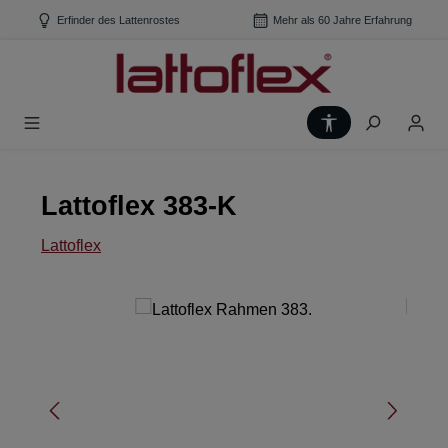
Zum Hauptinhalt springen
Erfinder des Lattenrostes
Mehr als 60 Jahre Erfahrung
Werkzeugleiste
Lattoflex 383-K
Lattoflex
Bildergalerie überspringen