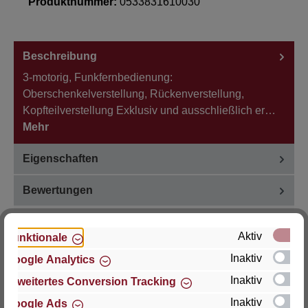
Produktnummer:
0533831610030
Beschreibung
3-motorig, Funkfernbedienung:
Oberschenkelverstellung, Rückenverstellung,
Kopfteilverstellung Exklusiv und ausschließlich er…
Mehr
Eigenschaften
Bewertungen
Aktiv
Funktionale
Inaktiv
Google Analytics
Hersteller
Inaktiv
Erweitertes Conversion Tracking
Inaktiv
Google Ads
Für Fragen zu Produkt, Produktsicherheit oder