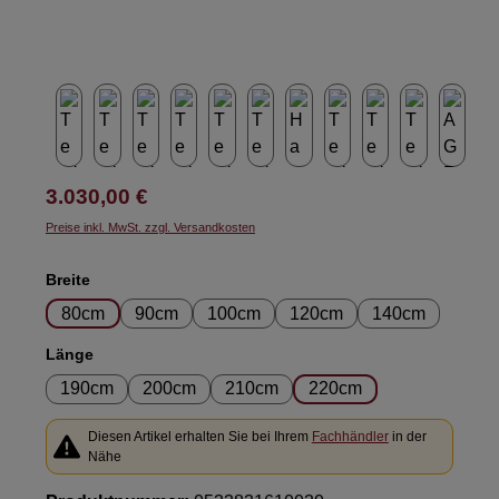
Regulärer Preis:
3.030,00 €
Preise inkl. MwSt. zzgl. Versandkosten
auswählen
Breite
80cm
90cm
100cm
120cm
140cm
auswählen
Länge
190cm
200cm
210cm
220cm
Diesen Artikel erhalten Sie bei Ihrem
Fachhändler
in der
Nähe