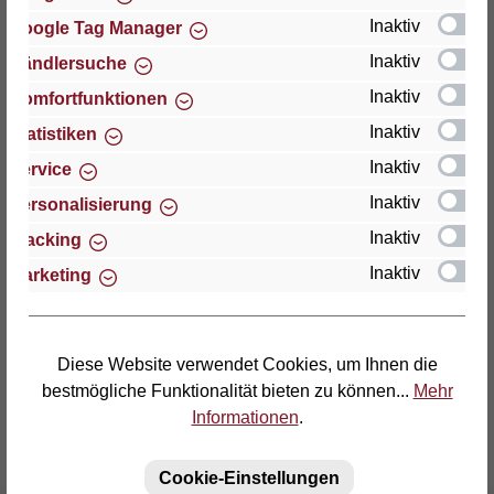
technische Unterstützung wenden Sie sich bitte an:
Inaktiv
Google Tag Manager
Inaktiv
Händlersuche
Thomas GmbH + Co. Sitz- und Liegemöbel KG
Inaktiv
Komfortfunktionen
"Lattoflex"
Inaktiv
Walkmühlenstraße 93
Statistiken
D-27432 Bremervörde
Inaktiv
Service
Inaktiv
Personalisierung
Telefon: (04761) 979-0
Inaktiv
Tracking
Telefax: (04761) 979-161
Inaktiv
Marketing
E-Mail: info@lattoflex.com
Diese Website verwendet Cookies, um Ihnen die
bestmögliche Funktionalität bieten zu können...
Mehr
Informationen
.
Cookie-Einstellungen