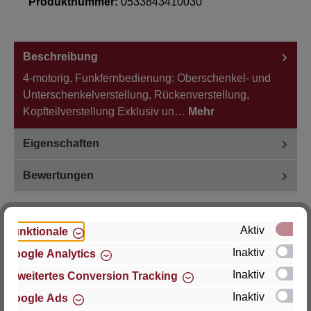
Produktnummer:
0533843410030
Beschreibung
4-motorig, Funkfernbedienung: Oberschenkel- und
Unterschenkelverstellung, Rückenverstellung,
Kopfteilverstellung Exklusiv un…
Mehr
Eigenschaften
Bewertungen
Aktiv
Funktionale
Inaktiv
Google Analytics
Hersteller
Inaktiv
Erweitertes Conversion Tracking
Für Fragen zu Produkt, Produktsicherheit oder
Inaktiv
Google Ads
technische Unterstützung wenden Sie sich bitte an: