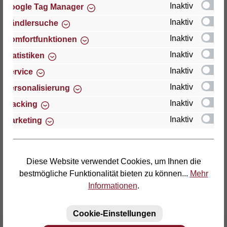
Inaktiv
Google Tag Manager
Inaktiv
Händlersuche
Thomas GmbH + Co. Sitz- und Liegemöbel KG
"Lattoflex"
Inaktiv
Komfortfunktionen
Walkmühlenstraße 93
Inaktiv
Statistiken
D-27432 Bremervörde
Inaktiv
Service
Telefon: (04761) 979-0
Inaktiv
Personalisierung
Telefax: (04761) 979-161
Inaktiv
Tracking
Inaktiv
Marketing
E-Mail: info@lattoflex.com
Diese Website verwendet Cookies, um Ihnen die
bestmögliche Funktionalität bieten zu können...
Mehr
Informationen
.
Cookie-Einstellungen