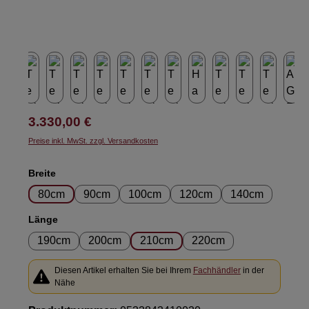
Regulärer Preis:
3.330,00 €
Preise inkl. MwSt. zzgl. Versandkosten
auswählen
Breite
80cm
90cm
100cm
120cm
140cm
auswählen
Länge
190cm
200cm
210cm
220cm
Diesen Artikel erhalten Sie bei Ihrem
Fachhändler
in der
Nähe