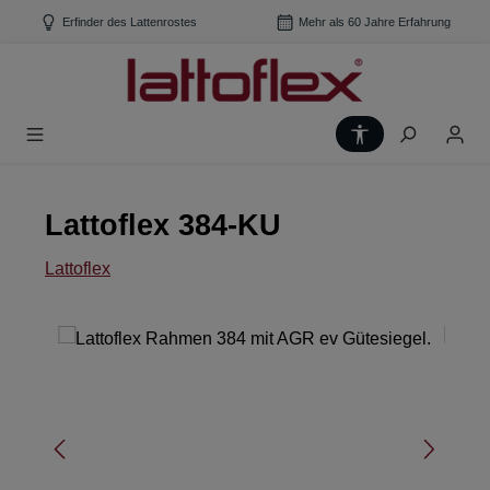
Zum Hauptinhalt springen
Erfinder des Lattenrostes
Mehr als 60 Jahre Erfahrung
Werkzeugleiste
Lattoflex 384-KU
Lattoflex
Bildergalerie überspringen