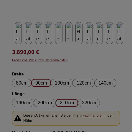
Regulärer Preis:
3.890,00 €
Preise inkl. MwSt. zzgl. Versandkosten
auswählen
Breite
80cm
90cm
100cm
120cm
140cm
auswählen
Länge
190cm
200cm
210cm
220cm
Diesen Artikel erhalten Sie bei Ihrem
Fachhändler
in der
Nähe