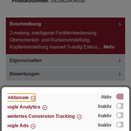
Produktnummer:
0533920434030
Beschreibung
2-motorig, intelligente Funkfernbedienung:
Oberschenkel- und Rückenverstellung,
Kopfteilverstellung manuell 5-stufig Exklus…
Mehr
Eigenschaften
Bewertungen
Aktiv
Funktionale
Inaktiv
Google Analytics
Hersteller
Inaktiv
Erweitertes Conversion Tracking
Für Fragen zu Produkt, Produktsicherheit oder
Inaktiv
Google Ads
technische Unterstützung wenden Sie sich bitte an: