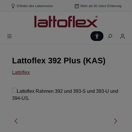
Zum Hauptinhalt springen
Erfinder des Lattenrostes
Mehr als 60 Jahre Erfahrung
Werkzeugleiste
Lattoflex 392 Plus (KAS)
Lattoflex
Bildergalerie überspringen