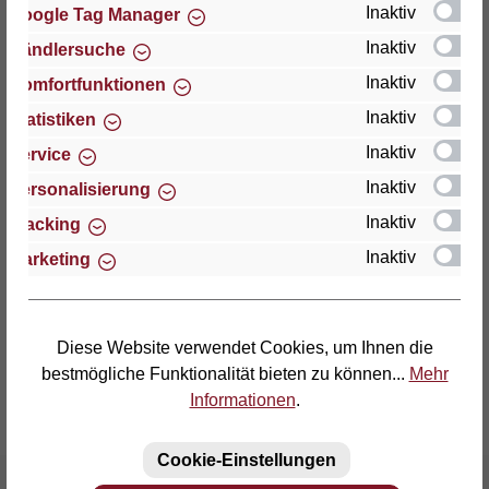
Inaktiv
Google Tag Manager
Inaktiv
Händlersuche
Thomas GmbH + Co. Sitz- und Liegemöbel KG
"Lattoflex"
Inaktiv
Komfortfunktionen
Walkmühlenstraße 93
Inaktiv
Statistiken
D-27432 Bremervörde
Inaktiv
Service
Telefon: (04761) 979-0
Inaktiv
Personalisierung
Telefax: (04761) 979-161
Inaktiv
Tracking
Inaktiv
Marketing
E-Mail: info@lattoflex.com
Diese Website verwendet Cookies, um Ihnen die
bestmögliche Funktionalität bieten zu können...
Mehr
Informationen
.
Cookie-Einstellungen