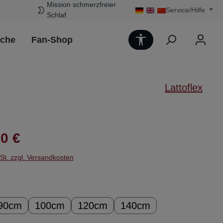
Mission schmerzfreier
Service/Hilfe
Schlaf
Werkzeugleiste 
uche
Fan-Shop
Lattoflex
Preis:
0 €
wSt. zzgl. Versandkosten
ählen
90cm
100cm
120cm
140cm