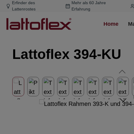
Erfinder des
Mehr als 60 Jahre
m Hauptinhalt springen
Zur Suche springen
Zur Hauptnavigation springen
Lattenrostes
Erfahrung
Home
Ma
Lattoflex 394-KU
Bildergalerie überspringen