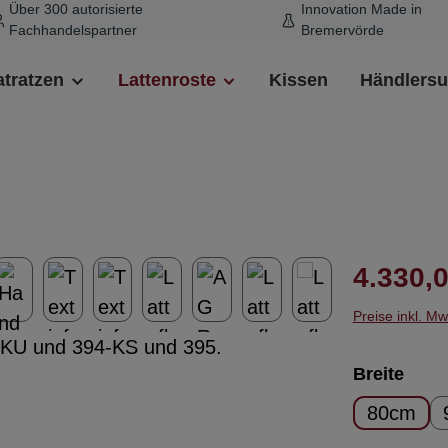
Über 300 autorisierte
Innovation Made in
Fachhandelspartner
Bremervörde
tratzen
Lattenroste
Kissen
Händlers
Regulärer 
4.330,0
Preise inkl. M
ausw
Breite
80cm