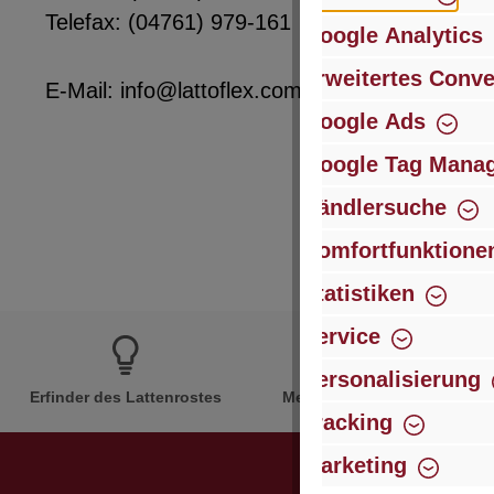
Telefax: (04761) 979-161
Google Analytics
Erweitertes Conve
E-Mail: info@lattoflex.com
Google Ads
Google Tag Mana
Händlersuche
Komfortfunktione
Statistiken
Service
Personalisierung
Erfinder des Lattenrostes
Mehr als 60 Jahre Erfahrun
Tracking
Marketing