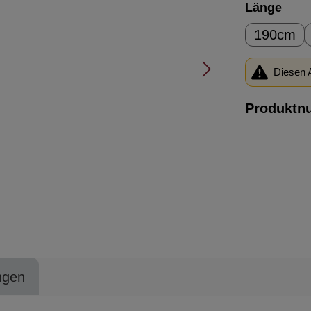
ausw
Länge
190cm
Diesen A
Produktn
ngen