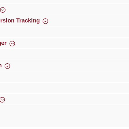
rsion Tracking
ger
n
g
Über 300 autorisierte Fachhandelspartner
Innovat
Newsletter