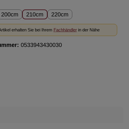
ählen
200cm
210cm
220cm
rtikel erhalten Sie bei Ihrem
Fachhändler
in der Nähe
ummer:
0533943430030