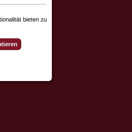
er und Sie
onalität bieten zu
miert werden.
tieren