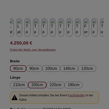
Regulärer Preis:
4.250,00 €
Preise inkl. MwSt. zzgl. Versandkosten
auswählen
Breite
80cm
90cm
100cm
140cm
120cm
auswählen
Länge
210cm
200cm
220cm
190cm
Diesen Artikel erhalten Sie bei Ihrem
Fachhändler
in der
Nähe