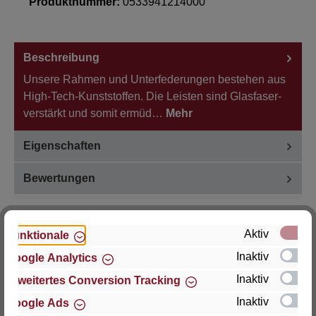
Produktnummer:
0533941214000
Beschreibung
Unsere Rahmen und Unterfederungen bestehen aus
High-Tech-Kunststoffen. Die Leisten sind Glasfaser-
verstärkt und somit ermüd…
Mehr
Eigenschaften
Bewertungen
Aktiv
Funktionale
Inaktiv
Google Analytics
Hersteller
Inaktiv
Erweitertes Conversion Tracking
Für Fragen zu Produkt, Produktsicherheit oder
Inaktiv
Google Ads
technische Unterstützung wenden Sie sich bitte an: