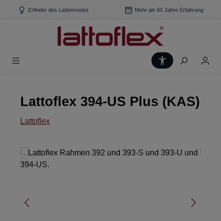
Zum Hauptinhalt springen
Erfinder des Lattenrostes
Mehr als 60 Jahre Erfahrung
Werkzeugleiste
Lattoflex 394-US Plus (KAS)
Lattoflex
Bildergalerie überspringen