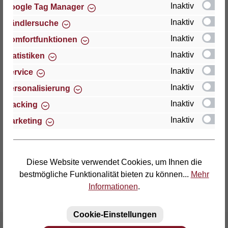
Inaktiv
Google Tag Manager
Inaktiv
Händlersuche
Thomas GmbH + Co. Sitz- und Liegemöbel KG
"Lattoflex"
Inaktiv
Komfortfunktionen
Walkmühlenstraße 93
Inaktiv
Statistiken
D-27432 Bremervörde
Inaktiv
Service
Telefon: (04761) 979-0
Inaktiv
Personalisierung
Telefax: (04761) 979-161
Inaktiv
Tracking
Inaktiv
Marketing
E-Mail: info@lattoflex.com
Diese Website verwendet Cookies, um Ihnen die
bestmögliche Funktionalität bieten zu können...
Mehr
Informationen
.
Cookie-Einstellungen