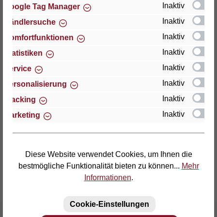
Inaktiv
Google Tag Manager
Inaktiv
Händlersuche
Thomas GmbH + Co. Sitz- und Liegemöbel KG
"Lattoflex"
Inaktiv
Komfortfunktionen
Walkmühlenstraße 93
Inaktiv
Statistiken
D-27432 Bremervörde
Inaktiv
Service
Telefon: (04761) 979-0
Inaktiv
Personalisierung
Telefax: (04761) 979-161
Inaktiv
Tracking
Inaktiv
Marketing
E-Mail: info@lattoflex.com
Diese Website verwendet Cookies, um Ihnen die
bestmögliche Funktionalität bieten zu können...
Mehr
Informationen
.
Cookie-Einstellungen