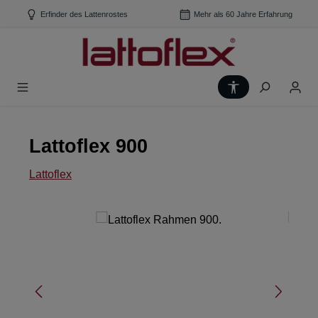
Zum Hauptinhalt springen
Erfinder des Lattenrostes
Mehr als 60 Jahre Erfahrung
Werkzeugleiste
Lattoflex 900
Lattoflex
Bildergalerie überspringen