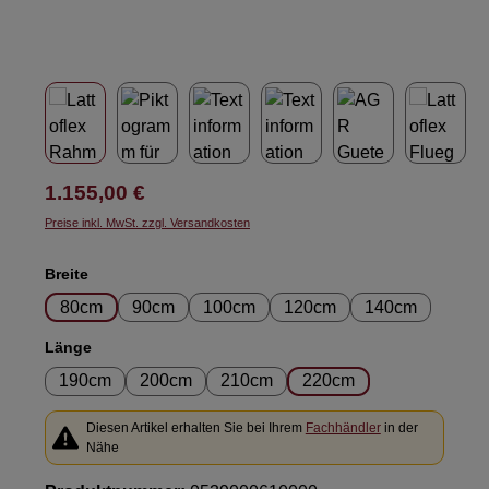
Regulärer Preis:
1.155,00 €
Preise inkl. MwSt. zzgl. Versandkosten
auswählen
Breite
80cm
90cm
100cm
120cm
140cm
auswählen
Länge
190cm
200cm
210cm
220cm
Diesen Artikel erhalten Sie bei Ihrem
Fachhändler
in der
Nähe