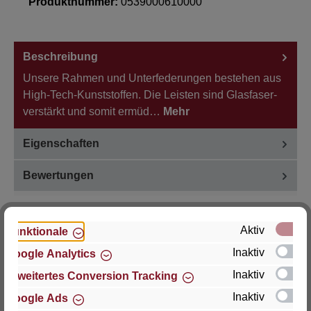
Produktnummer:
0539000610000
Beschreibung
Unsere Rahmen und Unterfederungen bestehen aus
High-Tech-Kunststoffen. Die Leisten sind Glasfaser-
verstärkt und somit ermüd…
Mehr
Eigenschaften
Bewertungen
Aktiv
Funktionale
Inaktiv
Google Analytics
Hersteller
Inaktiv
Erweitertes Conversion Tracking
Für Fragen zu Produkt, Produktsicherheit oder
Inaktiv
Google Ads
technische Unterstützung wenden Sie sich bitte an: