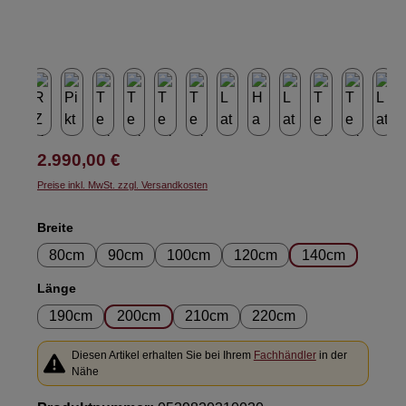
Regulärer Preis:
2.990,00 €
Preise inkl. MwSt. zzgl. Versandkosten
auswählen
Breite
80cm
90cm
100cm
120cm
140cm
auswählen
Länge
190cm
200cm
210cm
220cm
Diesen Artikel erhalten Sie bei Ihrem
Fachhändler
in der
Nähe