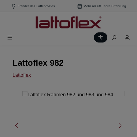
Zum Hauptinhalt springen
Erfinder des Lattenrostes
Mehr als 60 Jahre Erfahrung
Werkzeugleiste
Lattoflex 982
Lattoflex
Bildergalerie überspringen