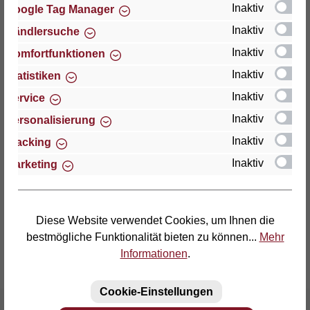
Inaktiv
Google Tag Manager
Inaktiv
Händlersuche
Thomas GmbH + Co. Sitz- und Liegemöbel KG
"Lattoflex"
Inaktiv
Komfortfunktionen
Walkmühlenstraße 93
Inaktiv
Statistiken
D-27432 Bremervörde
Inaktiv
Service
Telefon: (04761) 979-0
Inaktiv
Personalisierung
Telefax: (04761) 979-161
Inaktiv
Tracking
Inaktiv
Marketing
E-Mail: info@lattoflex.com
Diese Website verwendet Cookies, um Ihnen die
bestmögliche Funktionalität bieten zu können...
Mehr
Informationen
.
Cookie-Einstellungen