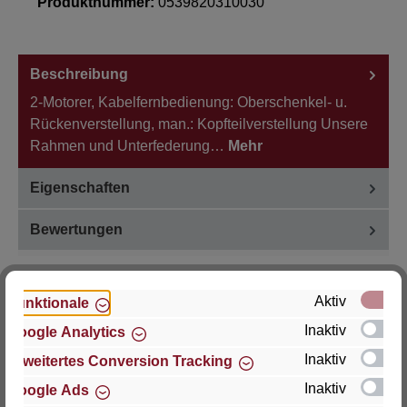
Produktnummer:
0539820310030
Beschreibung
2-Motorer, Kabelfernbedienung: Oberschenkel- u.
Rückenverstellung, man.: Kopfteilverstellung Unsere
Rahmen und Unterfederung…
Mehr
Eigenschaften
Bewertungen
Aktiv
Funktionale
Inaktiv
Google Analytics
Hersteller
Inaktiv
Erweitertes Conversion Tracking
Für Fragen zu Produkt, Produktsicherheit oder
Inaktiv
Google Ads
technische Unterstützung wenden Sie sich bitte an: