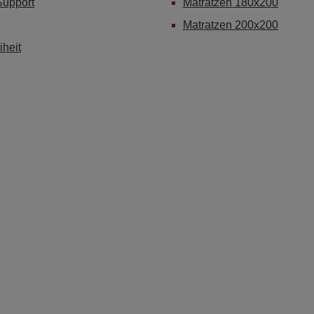
Support
Matratzen 180x200
Matratzen 200x200
iheit