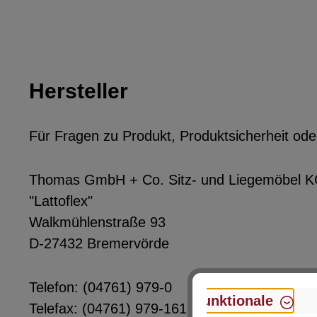
Hersteller
Für Fragen zu Produkt, Produktsicherheit ode
Thomas GmbH + Co. Sitz- und Liegemöbel 
"Lattoflex"
Walkmühlenstraße 93
D-27432 Bremervörde
Telefon: (04761) 979-0
Funktionale
Telefax: (04761) 979-161