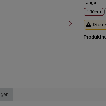
ausw
Länge
190cm
Diesen A
Produktn
ngen