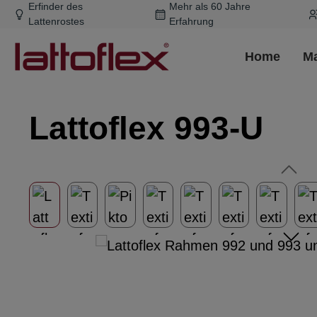
Erfinder des
Mehr als 60 Jahre
m Hauptinhalt springen
Zur Suche springen
Zur Hauptnavigation springen
Lattenrostes
Erfahrung
Home
Ma
Lattoflex 993-U
Bildergalerie überspringen