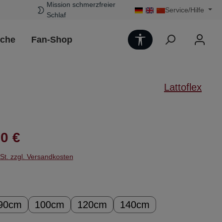
Mission schmerzfreier
Service/Hilfe
Schlaf
Werkzeugleiste 
uche
Fan-Shop
Lattoflex
Preis:
0 €
wSt. zzgl. Versandkosten
ählen
90cm
100cm
120cm
140cm