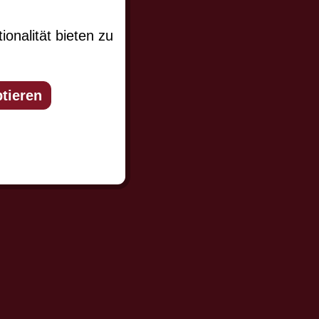
er und Sie
miert werden.
onalität bieten zu
tieren