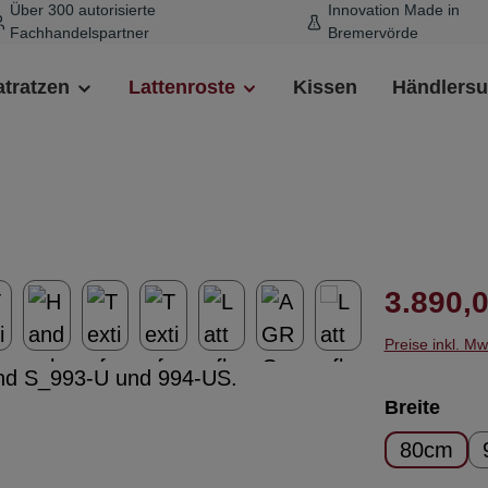
Über 300 autorisierte
Innovation Made in
Fachhandelspartner
Bremervörde
tratzen
Lattenroste
Kissen
Händlers
Regulärer 
3.890,0
Preise inkl. M
ausw
Breite
80cm