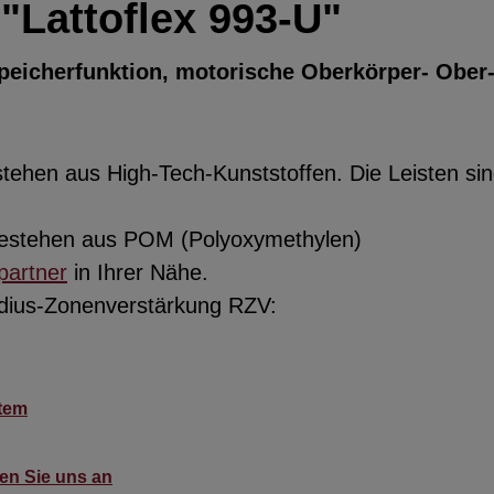
"Lattoflex 993-U"
Speicherfunktion, motorische Oberkörper- Ober
hen aus High-Tech-Kunststoffen. Die Leisten sind
 bestehen aus POM (Polyoxymethylen)
partner
in Ihrer Nähe.
adius-Zonenverstärkung RZV:
stem
hen Sie uns an