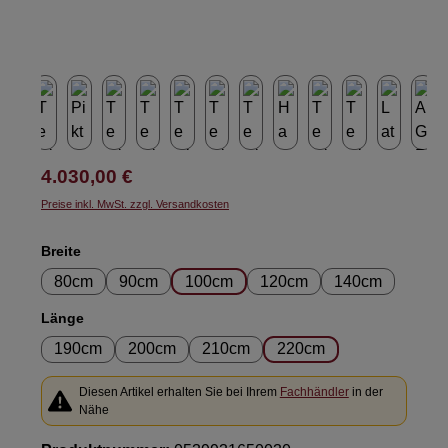
Regulärer Preis:
4.030,00 €
Preise inkl. MwSt. zzgl. Versandkosten
auswählen
Breite
80cm
90cm
100cm
120cm
140cm
auswählen
Länge
190cm
200cm
210cm
220cm
Diesen Artikel erhalten Sie bei Ihrem
Fachhändler
in der
Nähe