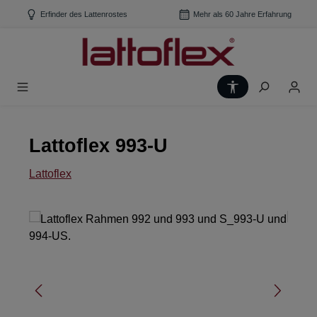
Zum Hauptinhalt springen
Erfinder des Lattenrostes
Mehr als 60 Jahre Erfahrung
Werkzeugleiste
Lattoflex 993-U
Lattoflex
Bildergalerie überspringen