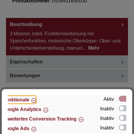
Produktnummer:
0539931650030
Beschreibung
3 Motorer, intell. Funkfernbedienung mit
Speicherfunktion, motorische Oberkörper- Ober- und
Unterschenkelverstellung, manuel…
Mehr
Eigenschaften
Bewertungen
Aktiv
Funktionale
Inaktiv
Google Analytics
Hersteller
Inaktiv
Erweitertes Conversion Tracking
Für Fragen zu Produkt, Produktsicherheit oder
Inaktiv
Google Ads
technische Unterstützung wenden Sie sich bitte an: