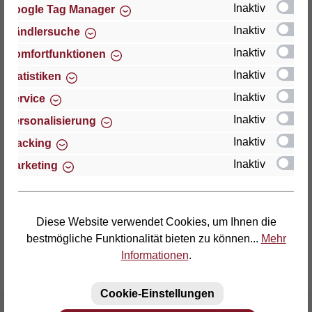
Inaktiv
Google Tag Manager
Inaktiv
Händlersuche
Thomas GmbH + Co. Sitz- und Liegemöbel KG
"Lattoflex"
Inaktiv
Komfortfunktionen
Walkmühlenstraße 93
Inaktiv
Statistiken
D-27432 Bremervörde
Inaktiv
Service
Telefon: (04761) 979-0
Inaktiv
Personalisierung
Telefax: (04761) 979-161
Inaktiv
Tracking
Inaktiv
Marketing
E-Mail: info@lattoflex.com
Diese Website verwendet Cookies, um Ihnen die
bestmögliche Funktionalität bieten zu können...
Mehr
Informationen
.
Cookie-Einstellungen