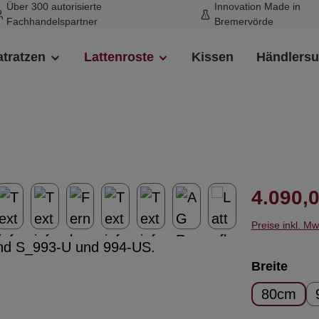
Über 300 autorisierte
Innovation Made in
Fachhandelspartner
Bremervörde
tratzen
Lattenroste
Kissen
Händlers
Regulärer 
4.090,0
Preise inkl. M
ausw
Breite
80cm