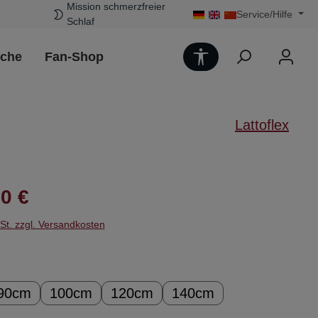
Mission schmerzfreier
Service/Hilfe
Schlaf
Werkzeugleiste 
uche
Fan-Shop
Lattoflex
Preis:
0 €
wSt. zzgl. Versandkosten
ählen
90cm
100cm
120cm
140cm