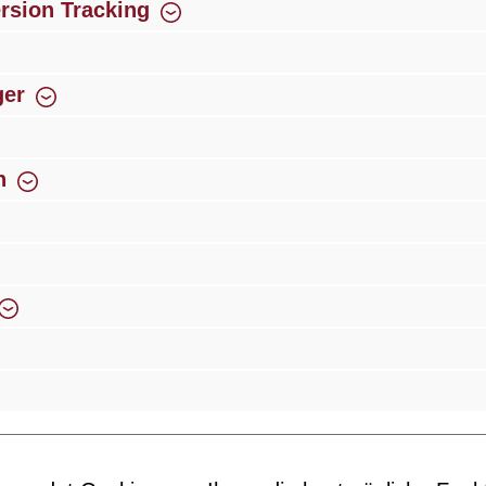
rsion Tracking
ger
n
g
Über 300 autorisierte Fachhandelspartner
Innovat
Newsletter
n Sie jetzt einfach unseren regelmäßig erscheinenden Newslett
 unter den Ersten sein, über neue Produkte und Angebote infor