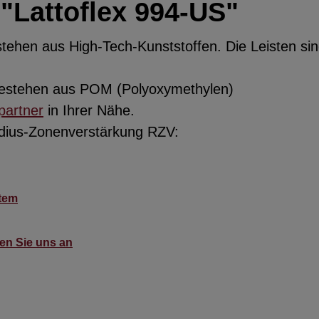
"Lattoflex 994-US"
hen aus High-Tech-Kunststoffen. Die Leisten sind
 bestehen aus POM (Polyoxymethylen)
partner
in Ihrer Nähe.
adius-Zonenverstärkung RZV:
tem
hen Sie uns an