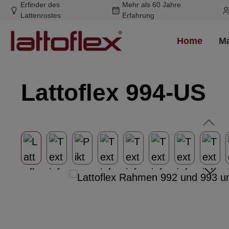
Erfinder des
Mehr als 60 Jahre
m Hauptinhalt springen
Zur Suche springen
Zur Hauptnavigation springen
Lattenrostes
Erfahrung
Home
Ma
Lattoflex 994-US
Bildergalerie überspringen