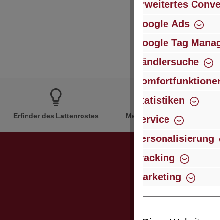
Erweitertes Conve
Google Ads
Google Tag Mana
Händlersuche
Komfortfunktione
Statistiken
Erfinder des Lattenrostes
Mehr als 60 Jahre Erfahrun
Service
Personalisierung
Tracking
Marketing
Abonniere
werden stets