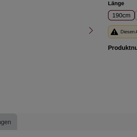
ausw
Länge
190cm
Diesen A
Produktn
ngen