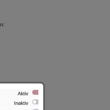
n:
Aktiv
Inaktiv