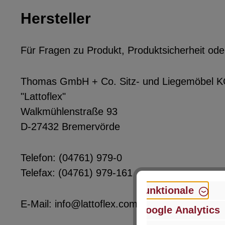
Hersteller
Für Fragen zu Produkt, Produktsicherheit ode
Thomas GmbH + Co. Sitz- und Liegemöbel 
"Lattoflex"
Walkmühlenstraße 93
D-27432 Bremervörde
Telefon: (04761) 979-0
Telefax: (04761) 979-161
Funktionale
E-Mail: info@lattoflex.com
Google Analytics