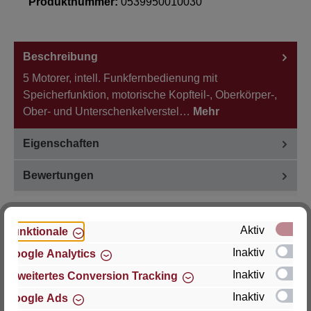
Produktnummer:
0539950010030
Beschreibung
5 Motorer, intell. Funkfernbedienung mit
Speicherfunktion, motorische Kopfteil-, Oberkörper-,
Ober- und Unterschenkelverstel…
Mehr
Eigenschaften
Bewertungen
Aktiv
Funktionale
Inaktiv
Google Analytics
Hersteller
Inaktiv
Erweitertes Conversion Tracking
Für Fragen zu Produkt, Produktsicherheit oder
Inaktiv
Google Ads
technische Unterstützung wenden Sie sich bitte an: