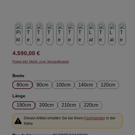
Regulärer Preis:
4.590,00 €
Preise inkl. MwSt. zzgl. Versandkosten
auswählen
Breite
80cm
90cm
100cm
140cm
120cm
auswählen
Länge
190cm
200cm
210cm
220cm
Diesen Artikel erhalten Sie bei Ihrem
Fachhändler
in der
Nähe