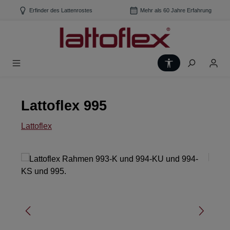
Zum Hauptinhalt springen
Erfinder des Lattenrostes
Mehr als 60 Jahre Erfahrung
Werkzeugleiste
Lattoflex 995
Lattoflex
Bildergalerie überspringen