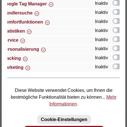
Inaktiv
Google Tag Manager
Inaktiv
Händlersuche
Thomas GmbH + Co. Sitz- und Liegemöbel KG
"Lattoflex"
Inaktiv
Komfortfunktionen
Walkmühlenstraße 93
Inaktiv
Statistiken
D-27432 Bremervörde
Inaktiv
Service
Telefon: (04761) 979-0
Inaktiv
Personalisierung
Telefax: (04761) 979-161
Inaktiv
Tracking
Inaktiv
Marketing
E-Mail: info@lattoflex.com
Diese Website verwendet Cookies, um Ihnen die
bestmögliche Funktionalität bieten zu können...
Mehr
Informationen
.
Cookie-Einstellungen